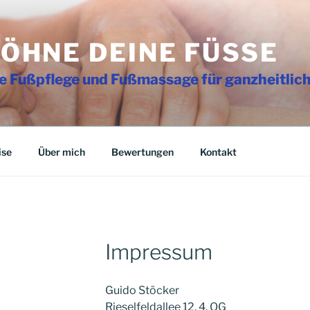
ÖHNE DEINE FÜSSE
e Fußpflege und Fußmassage für ganzheitlic
ise
Über mich
Bewertungen
Kontakt
Impressum
Guido Stöcker
Rieselfeldallee 12, 4. OG