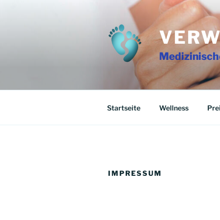
Zum
Inhalt
springen
VERW
Medizinisch
Startseite
Wellness
Pre
IMPRESSUM